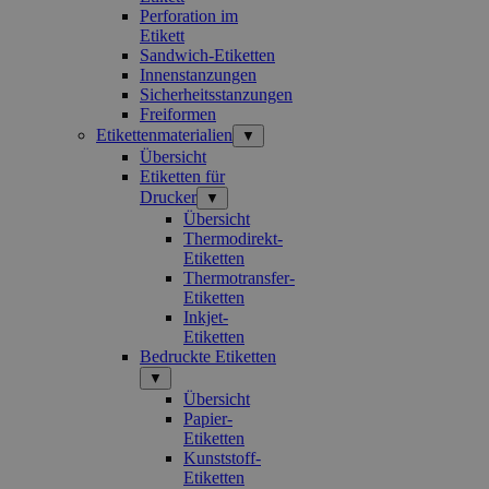
Perforation im
Etikett
Sandwich-Etiketten
Innenstanzungen
Sicherheitsstanzungen
Freiformen
Etikettenmaterialien
▼
Übersicht
Etiketten für
Drucker
▼
Übersicht
Thermodirekt-
Etiketten
Thermotransfer-
Etiketten
Inkjet-
Etiketten
Bedruckte Etiketten
▼
Übersicht
Papier-
Etiketten
Kunststoff-
Etiketten