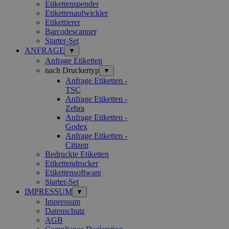
Etikettenspender
Etikettenaufwickler
Etikettierer
Barcodescanner
Starter-Set
ANFRAGE
▼
Anfrage Etiketten
nach Druckertyp
▼
Anfrage Etiketten -
TSC
Anfrage Etiketten -
Zebra
Anfrage Etiketten -
Godex
Anfrage Etiketten -
Citizen
Bedruckte Etiketten
Etikettendrucker
Etikettensoftware
Starter-Set
IMPRESSUM
▼
Impressum
Datenschutz
AGB