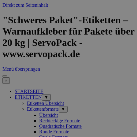
Direkt zum Seiteninhalt
"Schweres Paket"-Etiketten –
Warnaufkleber für Pakete über
20 kg | ServoPack -
www.servopack.de
Menü überspringen
×
STARTSEITE
ETIKETTEN
▼
Etiketten Übersicht
Etikettenformate
▼
Übersicht
Rechteckige Formate
Quadratische Formate
Runde Formate