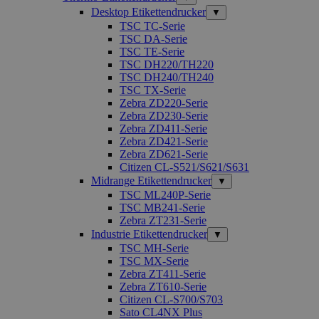
Desktop Etikettendrucker
▼
TSC TC-Serie
TSC DA-Serie
TSC TE-Serie
TSC DH220/TH220
TSC DH240/TH240
TSC TX-Serie
Zebra ZD220-Serie
Zebra ZD230-Serie
Zebra ZD411-Serie
Zebra ZD421-Serie
Zebra ZD621-Serie
Citizen CL-S521/S621/S631
Midrange Etikettendrucker
▼
TSC ML240P-Serie
TSC MB241-Serie
Zebra ZT231-Serie
Industrie Etikettendrucker
▼
TSC MH-Serie
TSC MX-Serie
Zebra ZT411-Serie
Zebra ZT610-Serie
Citizen CL-S700/S703
Sato CL4NX Plus