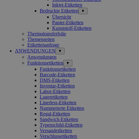
Inkjet-Etiketten
Bedruckte Etiketten
▼
Übersicht
Papier-Etiketten
Kunststoff-Etiketten
Thermotransferfolie
Themenseiten
Etikettenanfrage
ANWENDUNGEN
▼
Anwendungen
Funktionsetiketten
▼
Funktionsetiketten
Barcode-Etiketten
DMS-Etiketten
Inventar-Etiketten
Labor-Etiketten
Lageretiketten
Linerless-Etiketten
Nummerierte Etiketten
Regal-Etiketten
Sandwich-Etiketten
Typenschild-Etiketten
Versandetiketten
Verschlussetiketten