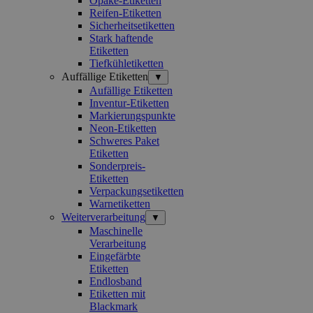
Opake-Etiketten
Reifen-Etiketten
Sicherheitsetiketten
Stark haftende
Etiketten
Tiefkühletiketten
Auffällige Etiketten
▼
Aufällige Etiketten
Inventur-Etiketten
Markierungspunkte
Neon-Etiketten
Schweres Paket
Etiketten
Sonderpreis-
Etiketten
Verpackungsetiketten
Warnetiketten
Weiterverarbeitung
▼
Maschinelle
Verarbeitung
Eingefärbte
Etiketten
Endlosband
Etiketten mit
Blackmark