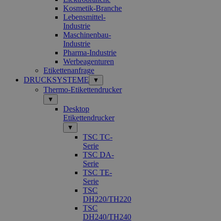
Kosmetik-Branche
Lebensmittel-
Industrie
Maschinenbau-
Industrie
Pharma-Industrie
Werbeagenturen
Etikettenanfrage
DRUCKSYSTEME
▼
Thermo-Etikettendrucker
▼
Desktop
Etikettendrucker
▼
TSC TC-
Serie
TSC DA-
Serie
TSC TE-
Serie
TSC
DH220/TH220
TSC
DH240/TH240