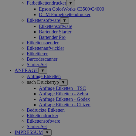
Farbetikettendrucker
▼
Epson ColorWorks C3500/C4000
DTM Farbetikettendrucker
Etikettensoftware
▼
Etikettensoftware
Bartender Starter
Bartender Pro
Etikettenspender
Etikettenaufwickler
Etikettierer
Barcodescanner
Starter-Set
ANFRAGE
▼
Anfrage Etiketten
nach Druckertyp
▼
Anfrage Etiketten - TSC
Anfrage Etiketten - Zebra
Anfrage Etiketten - Godex
Anfrage Etiketten - Citizen
Bedruckte Etiketten
Etikettendrucker
Etikettensoftware
Starter-Set
IMPRESSUM
▼