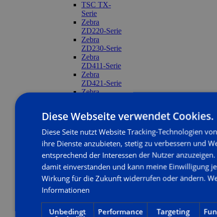
TSC TX-
Serie
Zebra
ZD220-Serie
Zebra
ZD230-Serie
Zebra
ZD411-Serie
Zebra
ZD421-Serie
Zebra
ZD621-Serie
Citizen CL-
Diese Webseite verwendet Cookies.
S521/S621/S631
Midrange
Diese Seite nutzt Website Tracking-Technologien von
Etikettendrucker
ihre Dienste anzubieten, stetig zu verbessern und 
▼
entsprechend der Interessen der Nutzer anzuzeigen. 
TSC
ML240P-
damit einverstanden und kann meine Einwilligung je
Serie
Wirkung für die Zukunft widerrufen oder ändern.
We
TSC
Informationen
MB241-
Serie
Zebra
Unbedingt
Performance
Targeting
Fun
ZT231-Serie