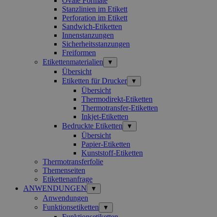
Ovale Formate
Stanzlinien im Etikett
Perforation im Etikett
Sandwich-Etiketten
Innenstanzungen
Sicherheitsstanzungen
Freiformen
Etikettenmaterialien
▼
Übersicht
Etiketten für Drucker
▼
Übersicht
Thermodirekt-Etiketten
Thermotransfer-Etiketten
Inkjet-Etiketten
Bedruckte Etiketten
▼
Übersicht
Papier-Etiketten
Kunststoff-Etiketten
Thermotransferfolie
Themenseiten
Etikettenanfrage
ANWENDUNGEN
▼
Anwendungen
Funktionsetiketten
▼
Funktionsetiketten