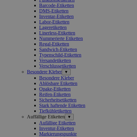
Barcode-Etiketten
DMS-Etiketten
Inventar-Etiketten
Labor-Etiketten
Lageretiketten
Linerless-Etiketten
Nummerierte Etiketten
Regal-Etiketten
Sandwich-Etiketten
Typenschild-Etiketten
Versandetiketten
Verschlussetiketten
Besondere Kleber
▼
Besondere Kleber
Ablösbare Etiketten
Opake-Etiketten
Reifen-Etiketten
Sicherheitsetiketten
Stark haftende Etiketten
Tiefkühletiketten
Auffällige Etiketten
▼
Aufällige Etiketten
Inventur-Etiketten
Markierungspunkte