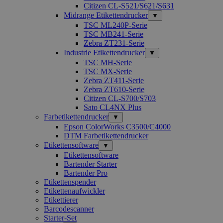
Citizen CL-S521/S621/S631
Midrange Etikettendrucker
▼
TSC ML240P-Serie
TSC MB241-Serie
Zebra ZT231-Serie
Industrie Etikettendrucker
▼
TSC MH-Serie
TSC MX-Serie
Zebra ZT411-Serie
Zebra ZT610-Serie
Citizen CL-S700/S703
Sato CL4NX Plus
Farbetikettendrucker
▼
Epson ColorWorks C3500/C4000
DTM Farbetikettendrucker
Etikettensoftware
▼
Etikettensoftware
Bartender Starter
Bartender Pro
Etikettenspender
Etikettenaufwickler
Etikettierer
Barcodescanner
Starter-Set