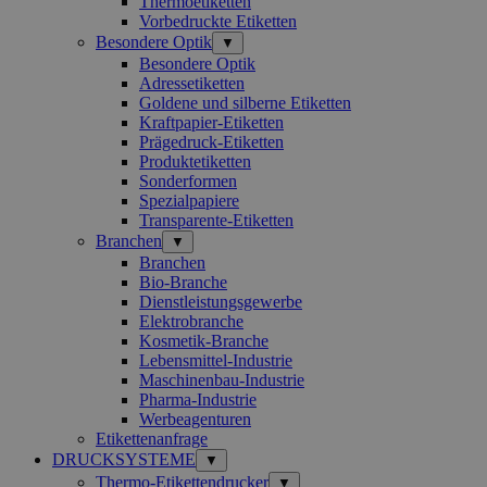
Thermoetiketten
Vorbedruckte Etiketten
Besondere Optik
▼
Besondere Optik
Adressetiketten
Goldene und silberne Etiketten
Kraftpapier-Etiketten
Prägedruck-Etiketten
Produktetiketten
Sonderformen
Spezialpapiere
Transparente-Etiketten
Branchen
▼
Branchen
Bio-Branche
Dienstleistungsgewerbe
Elektrobranche
Kosmetik-Branche
Lebensmittel-Industrie
Maschinenbau-Industrie
Pharma-Industrie
Werbeagenturen
Etikettenanfrage
DRUCKSYSTEME
▼
Thermo-Etikettendrucker
▼