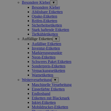
Besondere Kleber
▼
Besondere Kleber
Ablösbare Etiketten
Opake-Etiketten
Reifen-Etiketten
Sicherheitsetiketten
Stark haftende Etiketten
Tiefkühletiketten
Auffällige Etiketten
▼
Aufällige Etiketten
Inventur-Etiketten
Markierungspunkte
Neon-Etiketten
Schweres Paket Etiketten
Sonderpreis-Etiketten
Verpackungsetiketten
Warnetiketten
Weiterverarbeitung
▼
Maschinelle Verarbeitung
Eingefärbte Etiketten
Endlosband
Etiketten mit Blackmark
Inkjet-Etiketten
Mobildrucker-Etiketten