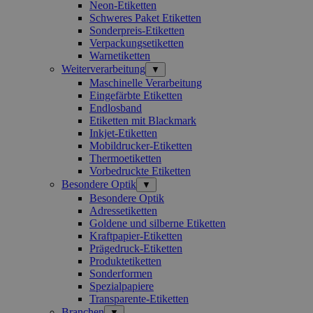
Neon-Etiketten
Schweres Paket Etiketten
Sonderpreis-Etiketten
Verpackungsetiketten
Warnetiketten
Weiterverarbeitung
▼
Maschinelle Verarbeitung
Eingefärbte Etiketten
Endlosband
Etiketten mit Blackmark
Inkjet-Etiketten
Mobildrucker-Etiketten
Thermoetiketten
Vorbedruckte Etiketten
Besondere Optik
▼
Besondere Optik
Adressetiketten
Goldene und silberne Etiketten
Kraftpapier-Etiketten
Prägedruck-Etiketten
Produktetiketten
Sonderformen
Spezialpapiere
Transparente-Etiketten
Branchen
▼