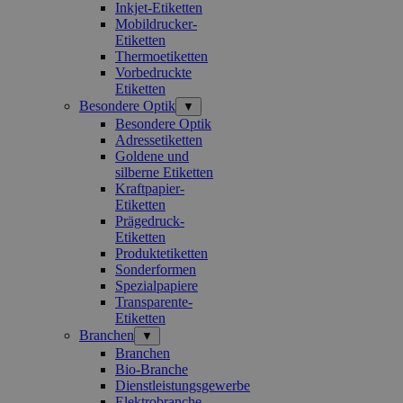
Inkjet-Etiketten
Mobildrucker-
Etiketten
Thermoetiketten
Vorbedruckte
Etiketten
Besondere Optik
▼
Besondere Optik
Adressetiketten
Goldene und
silberne Etiketten
Kraftpapier-
Etiketten
Prägedruck-
Etiketten
Produktetiketten
Sonderformen
Spezialpapiere
Transparente-
Etiketten
Branchen
▼
Branchen
Bio-Branche
Dienstleistungsgewerbe
Elektrobranche