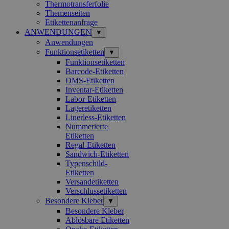
Thermotransferfolie
Themenseiten
Etikettenanfrage
ANWENDUNGEN
▼
Anwendungen
Funktionsetiketten
▼
Funktionsetiketten
Barcode-Etiketten
DMS-Etiketten
Inventar-Etiketten
Labor-Etiketten
Lageretiketten
Linerless-Etiketten
Nummerierte
Etiketten
Regal-Etiketten
Sandwich-Etiketten
Typenschild-
Etiketten
Versandetiketten
Verschlussetiketten
Besondere Kleber
▼
Besondere Kleber
Ablösbare Etiketten